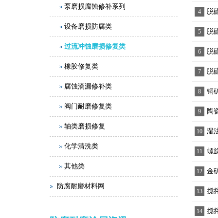
泵磨损腐蚀修补系列
脱
4
设备磨损防腐类
脱
5
过流冲蚀磨损修复类
脱
6
橡胶修复类
脱
7
腐蚀滴漏修补类
铜
8
阀门耐磨修复类
陶
9
轴类磨损修复
湿
10
化学清洗类
螺
11
其他类
金
12
防腐耐磨材料网
搅
13
搅
14