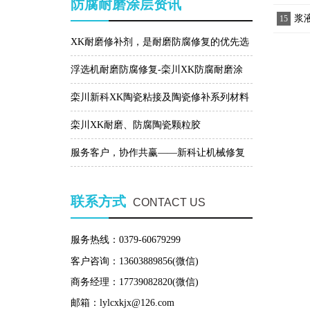
防腐耐磨涂层资讯
浆
15
XK耐磨修补剂，是耐磨防腐修复的优先选
择！
浮选机耐磨防腐修复-栾川XK防腐耐磨涂
层材料
栾川新科XK陶瓷粘接及陶瓷修补系列材料
特点
栾川XK耐磨、防腐陶瓷颗粒胶
服务客户，协作共赢——新科让机械修复
更简单！
联系方式
CONTACT US
服务热线：0379-60679299
客户咨询：13603889856(微信)
商务经理：17739082820(微信)
邮箱：lylcxkjx@126.com