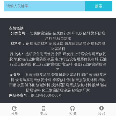
搜索
友情链接:
分类官网：
防腐耐磨涂层
金属修补剂
环氧胶粘剂
聚脲防腐
涂料
轮胎自封胶
材料类：
耐磨涂层材料
耐磨涂层
防腐耐磨涂层
耐磨颗粒胶
防腐涂料
行业类：
选矿设备耐磨修复涂层
煤炭行业传送设备耐磨修复
胶
氧化铝行业耐磨防腐涂层
电力行业设备耐磨修复材料
石油
行业设备防腐
化工行业耐磨损防腐涂料
冶金行业耐磨防腐涂
料
设备类：
泵磨损修复涂层
管道耐磨防腐涂料
阀门磨损修复材
料
设备防腐耐磨修复涂料
橡胶修补剂
轴磨损修复材料
槽体
耐磨涂层
罐体耐酸碱涂料
搅拌桶防腐磨损修复材料
酸碱储罐
防腐涂料
化工耐磨防腐涂层
粘接剂厂家
网站备案号：
豫ICP备10004658号
分享
电话
客服
顶部