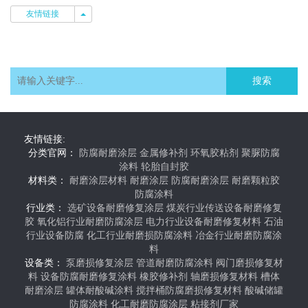
友情链接
友情链接
搜索
友情链接:
分类官网：
防腐耐磨涂层
金属修补剂
环氧胶粘剂
聚脲防腐
涂料
轮胎自封胶
材料类：
耐磨涂层材料
耐磨涂层
防腐耐磨涂层
耐磨颗粒胶
防腐涂料
行业类：
选矿设备耐磨修复涂层
煤炭行业传送设备耐磨修复
胶
氧化铝行业耐磨防腐涂层
电力行业设备耐磨修复材料
石油
行业设备防腐
化工行业耐磨损防腐涂料
冶金行业耐磨防腐涂
料
设备类：
泵磨损修复涂层
管道耐磨防腐涂料
阀门磨损修复材
料
设备防腐耐磨修复涂料
橡胶修补剂
轴磨损修复材料
槽体
耐磨涂层
罐体耐酸碱涂料
搅拌桶防腐磨损修复材料
酸碱储罐
防腐涂料
化工耐磨防腐涂层
粘接剂厂家