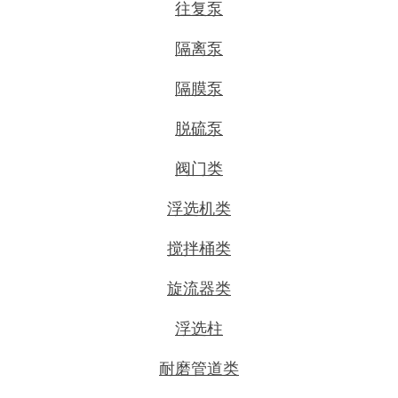
往复泵
隔离泵
隔膜泵
脱硫泵
阀门类
浮选机类
搅拌桶类
旋流器类
浮选柱
耐磨管道类