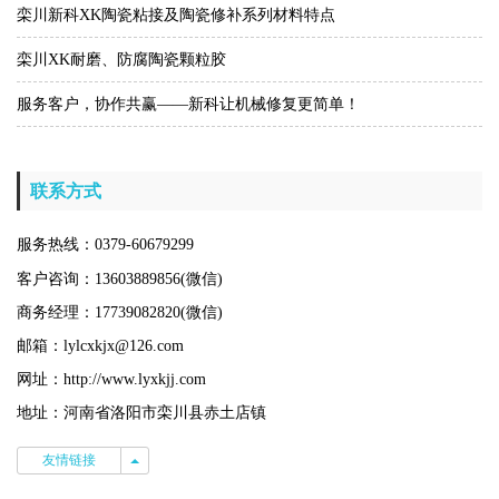
栾川新科XK陶瓷粘接及陶瓷修补系列材料特点
栾川XK耐磨、防腐陶瓷颗粒胶
服务客户，协作共赢——新科让机械修复更简单！
联系方式
服务热线：0379-60679299
客户咨询：13603889856(微信)
商务经理：17739082820(微信)
邮箱：lylcxkjx@126.com
网址：http://www.lyxkjj.com
地址：河南省洛阳市栾川县赤土店镇
友情链接
友情链接