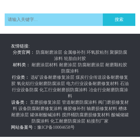
搜索
友情链接:
分类官网：
防腐耐磨涂层
金属修补剂
环氧胶粘剂
聚脲防腐
涂料
轮胎自封胶
材料类：
耐磨涂层材料
耐磨涂层
防腐耐磨涂层
耐磨颗粒胶
防腐涂料
行业类：
选矿设备耐磨修复涂层
煤炭行业传送设备耐磨修复
胶
氧化铝行业耐磨防腐涂层
电力行业设备耐磨修复材料
石油
行业设备防腐
化工行业耐磨损防腐涂料
冶金行业耐磨防腐涂
料
设备类：
泵磨损修复涂层
管道耐磨防腐涂料
阀门磨损修复材
料
设备防腐耐磨修复涂料
橡胶修补剂
轴磨损修复材料
槽体
耐磨涂层
罐体耐酸碱涂料
搅拌桶防腐磨损修复材料
酸碱储罐
防腐涂料
化工耐磨防腐涂层
粘接剂厂家
网站备案号：
豫ICP备10004658号