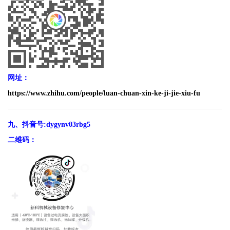
网址：
https://www.zhihu.com/people/luan-chuan-xin-ke-ji-jie-xiu-fu
九、抖音号:
dygynv03rbg5
二维码：