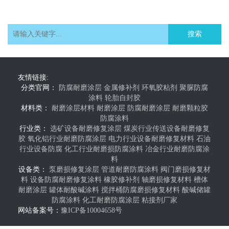
搜索
友情链接:
分类官网：
防腐耐磨涂层
金属修补剂
环氧胶粘剂
聚脲防腐
涂料
轮胎自封胶
材料类：
耐磨涂层材料
耐磨涂层
防腐耐磨涂层
耐磨颗粒胶
防腐涂料
行业类：
选矿设备耐磨修复涂层
煤炭行业传送设备耐磨修复
胶
氧化铝行业耐磨防腐涂层
电力行业设备耐磨修复材料
石油
行业设备防腐
化工行业耐磨损防腐涂料
冶金行业耐磨防腐涂
料
设备类：
泵磨损修复涂层
管道耐磨防腐涂料
阀门磨损修复材
料
设备防腐耐磨修复涂料
橡胶修补剂
轴磨损修复材料
槽体
耐磨涂层
罐体耐酸碱涂料
搅拌桶防腐磨损修复材料
酸碱储罐
防腐涂料
化工耐磨防腐涂层
粘接剂厂家
网站备案号：
豫ICP备10004658号