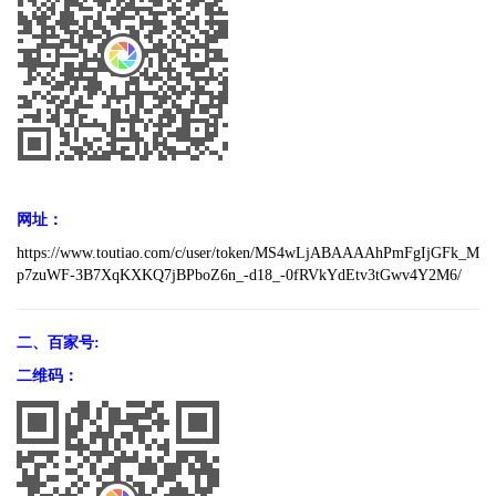
网址：
https://www.toutiao.com/c/user/token/MS4wLjABAAAAhPmFgIjGFk_M
p7zuWF-3B7XqKXKQ7jBPboZ6n_-d18_-0fRVkYdEtv3tGwv4Y2M6/
二、百家号:
二维码：