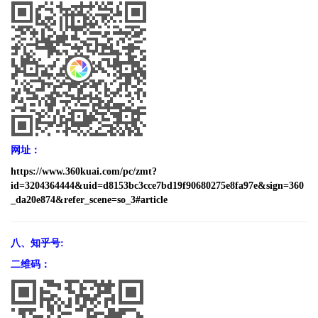
网址：
https://www.360kuai.com/pc/zmt?
id=3204364444&uid=d8153bc3cce7bd19f90680275e8fa97e&sign=360
_da20e874&refer_scene=so_3#article
八、知乎号:
二维码：