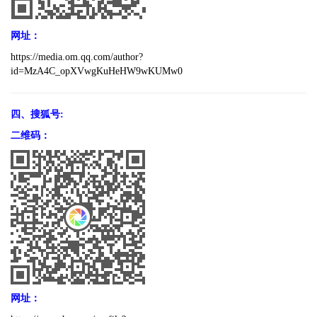
网址：
https://media.om.qq.com/author?
id=MzA4C_opXVwgKuHeHW9wKUMw0
四、搜狐号:
二维码：
网址：