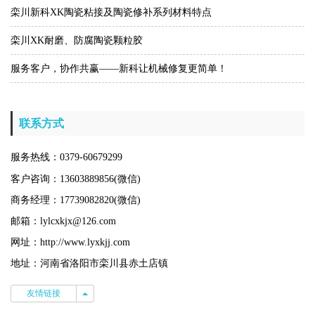
栾川新科XK陶瓷粘接及陶瓷修补系列材料特点
栾川XK耐磨、防腐陶瓷颗粒胶
服务客户，协作共赢——新科让机械修复更简单！
联系方式
服务热线：0379-60679299
客户咨询：13603889856(微信)
商务经理：17739082820(微信)
邮箱：lylcxkjx@126.com
网址：http://www.lyxkjj.com
地址：河南省洛阳市栾川县赤土店镇
友情链接
友情链接