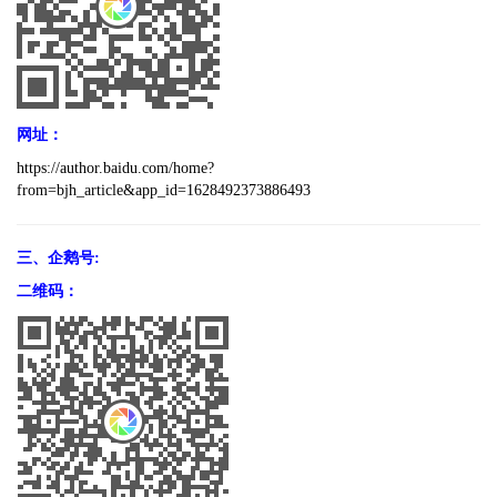
网址：
https://author.baidu.com/home?
from=bjh_article&app_id=1628492373886493
三、企鹅号:
二维码：