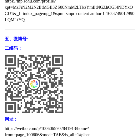
https://mp.sohu.com/profile?
xpt=MzFiN2M2N2EtMGE3ZS00NmM2LTkzYmEtNGZhOGI4NDYxO
GU1&_f=index_pagemp_1&spm=smpc.content.author.1.1623749012990
LQMLtYQ
五、微博号:
二维码：
网址：
https://weibo.com/p/1006065702841913/home?
from=page_100606&mod=TAB&is_all=1#place