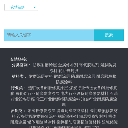
友情链接
友情链接
搜索
友情链接:
分类官网：
防腐耐磨涂层
金属修补剂
环氧胶粘剂
聚脲防腐
涂料
轮胎自封胶
材料类：
耐磨涂层材料
耐磨涂层
防腐耐磨涂层
耐磨颗粒胶
防腐涂料
行业类：
选矿设备耐磨修复涂层
煤炭行业传送设备耐磨修复
胶
氧化铝行业耐磨防腐涂层
电力行业设备耐磨修复材料
石油
行业设备防腐
化工行业耐磨损防腐涂料
冶金行业耐磨防腐涂
料
设备类：
泵磨损修复涂层
管道耐磨防腐涂料
阀门磨损修复材
料
设备防腐耐磨修复涂料
橡胶修补剂
轴磨损修复材料
槽体
耐磨涂层
罐体耐酸碱涂料
搅拌桶防腐磨损修复材料
酸碱储罐
防腐涂料
化工耐磨防腐涂层
粘接剂厂家