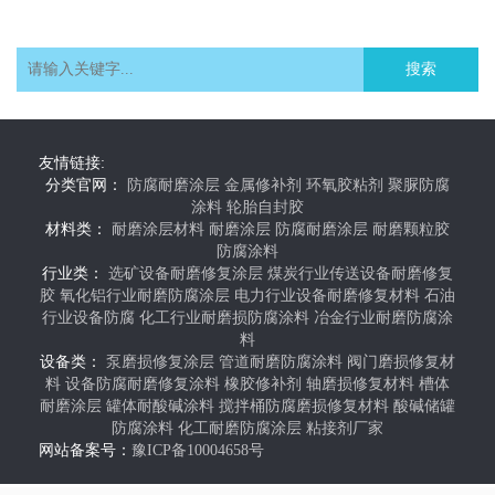
搜索
友情链接:
分类官网：
防腐耐磨涂层
金属修补剂
环氧胶粘剂
聚脲防腐
涂料
轮胎自封胶
材料类：
耐磨涂层材料
耐磨涂层
防腐耐磨涂层
耐磨颗粒胶
防腐涂料
行业类：
选矿设备耐磨修复涂层
煤炭行业传送设备耐磨修复
胶
氧化铝行业耐磨防腐涂层
电力行业设备耐磨修复材料
石油
行业设备防腐
化工行业耐磨损防腐涂料
冶金行业耐磨防腐涂
料
设备类：
泵磨损修复涂层
管道耐磨防腐涂料
阀门磨损修复材
料
设备防腐耐磨修复涂料
橡胶修补剂
轴磨损修复材料
槽体
耐磨涂层
罐体耐酸碱涂料
搅拌桶防腐磨损修复材料
酸碱储罐
防腐涂料
化工耐磨防腐涂层
粘接剂厂家
网站备案号：
豫ICP备10004658号