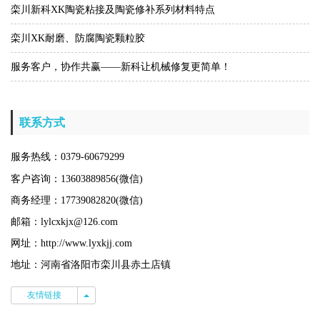
栾川新科XK陶瓷粘接及陶瓷修补系列材料特点
栾川XK耐磨、防腐陶瓷颗粒胶
服务客户，协作共赢——新科让机械修复更简单！
联系方式
服务热线：0379-60679299
客户咨询：13603889856(微信)
商务经理：17739082820(微信)
邮箱：lylcxkjx@126.com
网址：http://www.lyxkjj.com
地址：河南省洛阳市栾川县赤土店镇
友情链接
友情链接