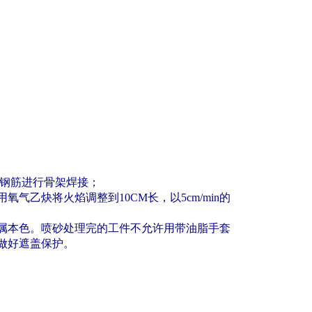
钢筋进行骨架焊接；
用氧气乙炔将火焰调整到
10CM
长，以
5cm/min
的
属本色。喷砂处理完的工件不允许用带油脂手套
做好遮盖保护。