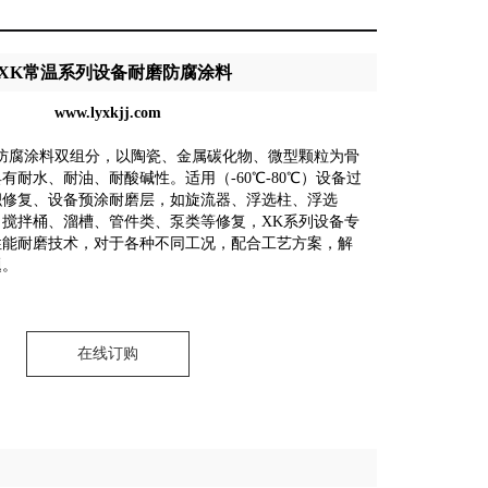
XK常温系列设备耐磨防腐涂料
www.lyxkjj.com
防腐涂料双组分，以陶瓷、金属碳化物、微型颗粒为骨
有耐水、耐油、耐酸碱性。适用（-60℃-80℃）设备过
积修复、设备预涂耐磨层，如旋流器、浮选柱、浮选
搅拌桶、溜槽、管件类、泵类等修复，XK系列设备专
性能耐磨技术，对于各种不同工况，配合工艺方案，解
题。
在线订购