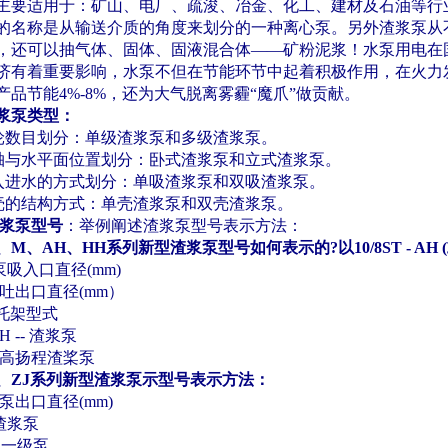
主要适用于：矿山、电厂、疏浚、冶金、化工、建材及石油等行
的名称是从输送介质的角度来划分的一种离心泵。另外渣浆泵从
，还可以抽气体、固体、固液混合体
——
矿粉泥浆！水泵用电在
济有着重要影响，水泵不但在节能环节中起着积极作用，在火力
产品节能
4%-8%
，还为大气脱离雾霾
“
魔爪
”
做贡献。
浆泵类型：
轮数目划分：单级渣浆泵和多级渣浆泵。
轴与水平面位置划分：卧式渣浆泵和立式渣浆泵。
入进水的方式划分：单吸渣浆泵和双吸渣浆泵。
壳的结构方式：单壳渣浆泵和双壳渣浆泵。
浆泵型号
：举例阐述渣浆泵型号表示方法：
、
M
、
AH
、
HH
系列新型渣浆泵型号如何表示的
?
以
10/8ST - AH (
泵吸入口直径
(mm)
吐出口直径
(mm
）
托架型式
H --
渣浆泵
高扬程渣桨泵
、
ZJ
系列新型渣浆泵示型号表示方法：
泵出口直径
(mm)
渣浆泵
为一级泵