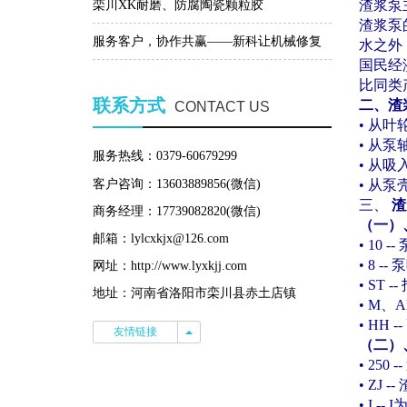
渣浆泵
特点
栾川XK耐磨、防腐陶瓷颗粒胶
渣浆泵
服务客户，协作共赢——新科让机械修复
水之外
国民经
更简单！
比同类
联系方式
二、渣
CONTACT US
•
从叶
•
从泵
服务热线：0379-60679299
•
从吸
•
从泵
客户咨询：13603889856(微信)
三、
渣
商务经理：17739082820(微信)
（一）
邮箱：lylcxkjx@126.com
• 10 --
• 8 --
泵
网址：http://www.lyxkjj.com
• ST --
地址：河南省洛阳市栾川县赤土店镇
• M
、
A
• HH --
友情链接
友情链接
（二）
• 250 --
• ZJ --
• I -- I