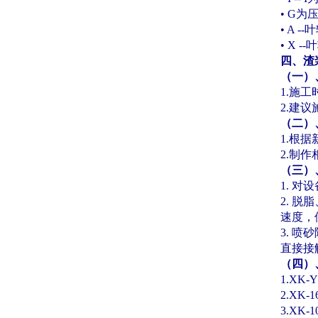
• G
为
• A --
叶
• X --
叶
四、渣
（一）
1.
施工
2.
建议
（二）
1.
根据
2.
制作
（三）
1.
对设
2.
脱脂
速度，
3.
喷砂
直接接
（四）
1.XK-Y
2.XK-1
3.XK-1