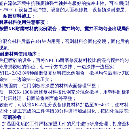
能在流体环境中抗强腐蚀强气蚀并有极好的抗冲击性。可长期抵
~250
℃
）设备过流冲蚀、设备的大面积修复、设备预涂耐磨层
、耐磨材料施工：
耐磨材料使用注意事项：
按照
XK
耐磨材料的比例混合，搅拌均匀。搅拌不均匀会出现局
。
分混合材料后需在
3
分钟内用完，否则材料会固化变硬，固化后
现象。
耐磨材料使用顺序：
热已喷砂的设备，再将
NPT-16
耐磨修复材料按比例混合搅拌均匀
分磨损较轻的部位，朝一个方向涂抹，一边涂抹一边压实；
HL- 2.0-3.0
特种耐磨修复材料按比例混合，搅拌均匀后用批刀
涂抹，一边涂抹一边压实；
料初固前，使用刮板将涂层的材料表面修理平整；
后，将
XK- 100
耐磨修复材料按比例充分混合搅拌，用塑料刮板
行封层处理，初固前将表面修补平整；
较低时，可以将
XK-A
组分设备修复材料加热至
30~40
℃
，使材料
固化：施工完成的工件停留
30
分钟进行加温固化，按固化温度表
、研磨验收：
：加温固化后的工件严格按照工件的尺寸进行研磨处理，打磨至